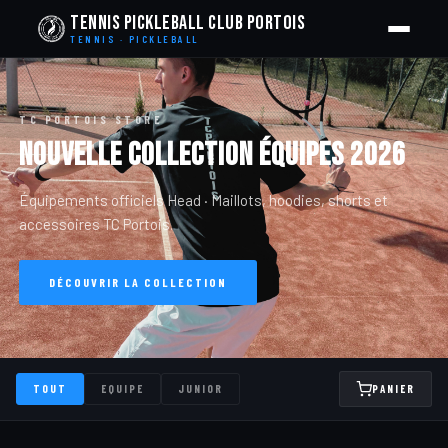
Tennis Pickleball Club Portois
TENNIS · PICKLEBALL
TC PORTOIS STORE
Nouvelle Collection Équipes 2026
Équipements officiels Head · Maillots, hoodies, shorts et
accessoires TC Portois.
DÉCOUVRIR LA COLLECTION
TOUT
EQUIPE
JUNIOR
PANIER