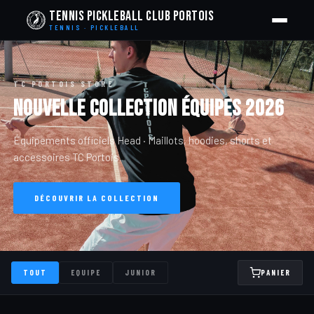
Tennis Pickleball Club Portois
TENNIS · PICKLEBALL
TC PORTOIS STORE
Nouvelle Collection Équipes 2026
Équipements officiels Head · Maillots, hoodies, shorts et
accessoires TC Portois.
DÉCOUVRIR LA COLLECTION
TOUT
EQUIPE
JUNIOR
PANIER