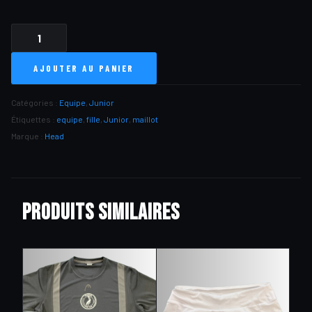
QUANTITÉ
DE
AJOUTER AU PANIER
MAILLOT
EQUIPE
DOMICILE
Catégories :
Equipe
,
Junior
JUNIOR
(F)
Étiquettes :
equipe
,
fille
,
Junior
,
maillot
Marque :
Head
Produits similaires