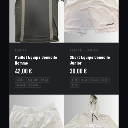
EQUIPE
EQUIPE · JUNIOR
Maillot Equipe Domicile
Skort Equipe Domicile
Homme
Junior
42,00
€
30,00
€
LARGE
MEDIUM
SMALL
T128
T140
T152
T164
XLARGE
XXLARGE
T176