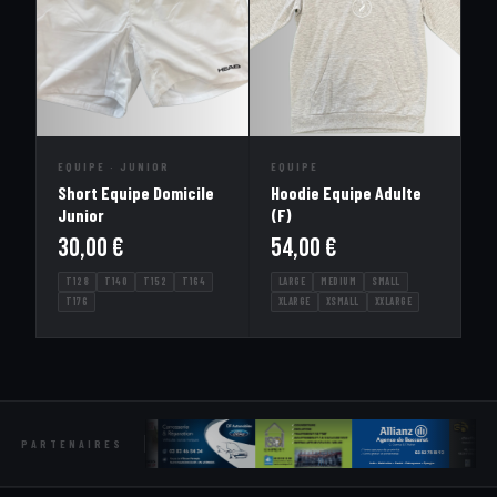
EQUIPE · JUNIOR
EQUIPE
Short Equipe Domicile
Hoodie Equipe Adulte
Junior
(F)
30,00
€
54,00
€
T128
T140
T152
T164
LARGE
MEDIUM
SMALL
T176
XLARGE
XSMALL
XXLARGE
PARTENAIRES