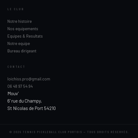
LE CLUB
Notre histoire
Nos equipements
Equipes & Resultats
Notre equipe
Bureau dirigeant
CONTACT
loichiss.pro@gmail.com
06 48 97 54 94
Mouv'
6' rue du Champy,
St Nicolas de Port 54210
© 2026 TENNIS PICKLEBALL CLUB PORTOIS — TOUS DROITS RÉSERVÉS.