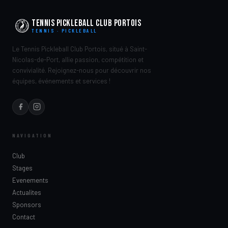
Tennis Pickleball Club Portois
TENNIS · PICKLEBALL
Le Tennis Pickleball Club Portois, situé à Saint-
Nicolas-de-Port, allie passion, compétition et
convivialité. Rejoignez-nous pour découvrir nos
équipes, événements et services !
NAVIGATION
Club
Stages
Evenements
Actualites
Sponsors
Contact