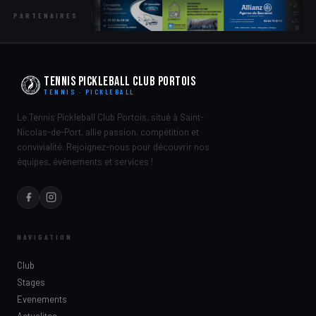
PARTENAIRES
Tennis Pickleball Club Portois
TENNIS · PICKLEBALL
Le Tennis Pickleball Club Portois, situé à Saint-
Nicolas-de-Port, allie passion, compétition et
convivialité. Rejoignez-nous pour découvrir nos
équipes, événements et services !
NAVIGATION
Club
Stages
Evenements
Actualites