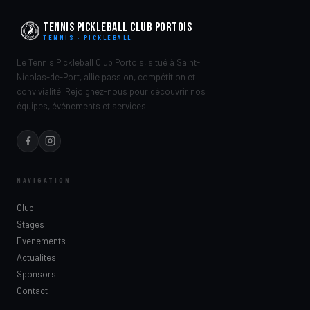
Tennis Pickleball Club Portois
TENNIS · PICKLEBALL
Le Tennis Pickleball Club Portois, situé à Saint-
Nicolas-de-Port, allie passion, compétition et
convivialité. Rejoignez-nous pour découvrir nos
équipes, événements et services !
NAVIGATION
Club
Stages
Evenements
Actualites
Sponsors
Contact