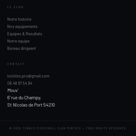
LE CLUB
Notre histoire
Nos equipements
Equipes & Resultats
Notre equipe
Bureau dirigeant
CONTACT
loichiss.pro@gmail.com
06 48 97 54 94
Mouv'
6' rue du Champy,
St Nicolas de Port 54210
© 2026 TENNIS PICKLEBALL CLUB PORTOIS — TOUS DROITS RÉSERVÉS.