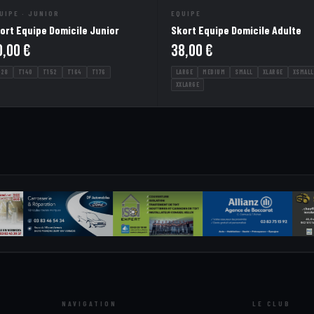
UIPE · JUNIOR
EQUIPE
ort Equipe Domicile Junior
Skort Equipe Domicile Adulte
0,00
€
38,00
€
128
T140
T152
T164
T176
LARGE
MEDIUM
SMALL
XLARGE
XSMALL
XXLARGE
NAVIGATION
LE CLUB