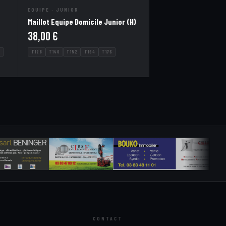
EQUIPE · JUNIOR
Maillot Equipe Domicile Junior (H)
38,00
€
T128
T140
T152
T164
T176
CONTACT