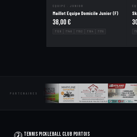
EQUIPE · JUNIOR
EQ
Maillot Equipe Domicile Junior (F)
Sk
38,00
€
3
T128
T140
T152
T164
T176
T
PARTENAIRES
Tennis Pickleball Club Portois