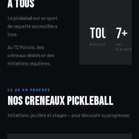
a tous
Le pickleball est un sport
de raquette accessible a
Tous
7+
tous.
NIVEAUX
ANS
Au TC Portois, des
MINIMUM
créneaux dédiés et des
initiations régulières.
CE QU ON PROPOSE
Nos creneaux Pickleball
Initiations, jeu libre et stages — pour decouvrir ou progresser.