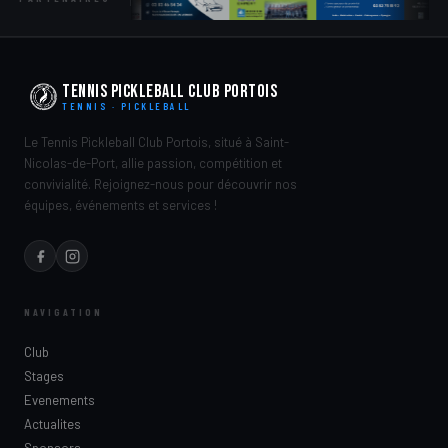
Tennis Pickleball Club Portois
TENNIS · PICKLEBALL
Le Tennis Pickleball Club Portois, situé à Saint-
Nicolas-de-Port, allie passion, compétition et
convivialité. Rejoignez-nous pour découvrir nos
équipes, événements et services !
NAVIGATION
Club
Stages
Evenements
Actualites