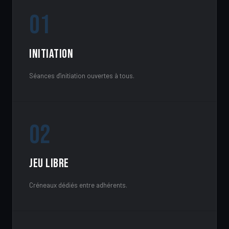
01
Initiation
Séances d'initiation ouvertes à tous.
02
Jeu libre
Créneaux dédiés entre adhérents.