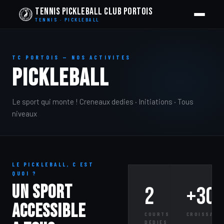
Tennis Pickleball Club Portois
TENNIS · PICKLEBALL
TC PORTOIS — NOS ACTIVITES
PICKLEBALL
Le sport qui monte ! Creneaux dedies · Initiations · Tous
niveaux
LE PICKLEBALL, C EST
QUOI ?
Un sport
2
+30
accessible
COURTS
CROISSANC
DÉDIÉS