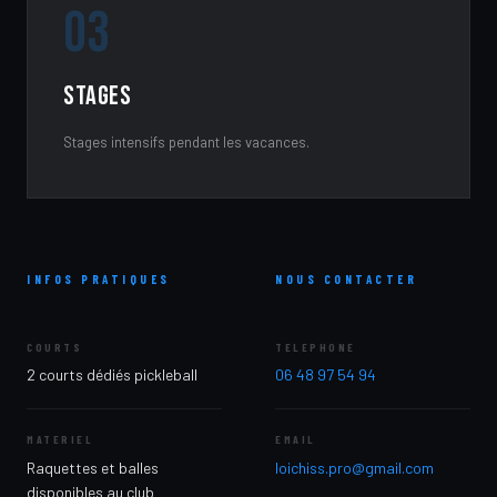
03
Stages
Stages intensifs pendant les vacances.
INFOS PRATIQUES
NOUS CONTACTER
COURTS
TELEPHONE
2 courts dédiés pickleball
06 48 97 54 94
MATERIEL
EMAIL
Raquettes et balles
loichiss.pro@gmail.com
disponibles au club