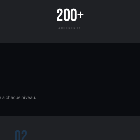
200+
ADHÉRENTS
 a chaque niveau.
02