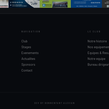
NAVIGATION
LE CLUB
Club
Notre histoire
Stages
Nos equipemen
Evenements
Equipes & Resu
Actualites
Notre equipe
Sponsors
Bureau dirigea
Contact
DEV BY BONNENFANT ALEXIAN