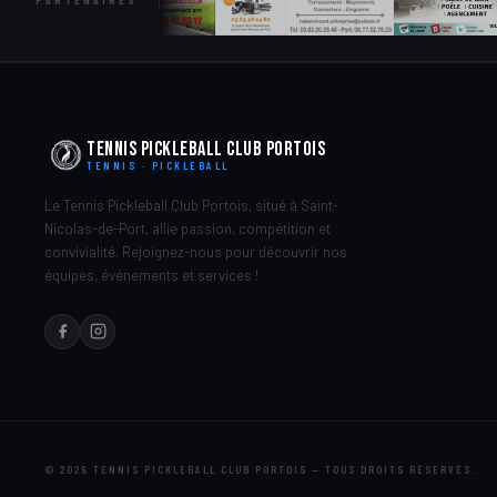
PARTENAIRES
Tennis Pickleball Club Portois
TENNIS · PICKLEBALL
Le Tennis Pickleball Club Portois, situé à Saint-
Nicolas-de-Port, allie passion, compétition et
convivialité. Rejoignez-nous pour découvrir nos
équipes, événements et services !
© 2026 TENNIS PICKLEBALL CLUB PORTOIS — TOUS DROITS RÉSERVÉS.