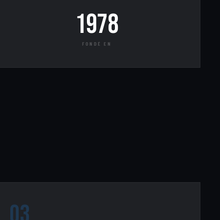
1978
FONDÉ EN
03