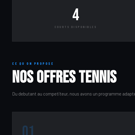
4
COURTS DISPONIBLES
CE QU ON PROPOSE
Nos offres Tennis
Du debutant au competiteur, nous avons un programme adapte
01