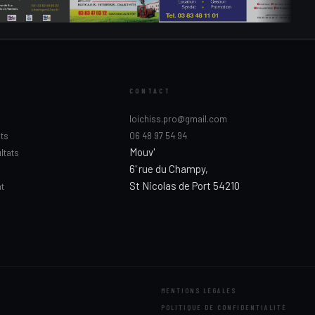
CONTACT
loichiss.pro@gmail.com
ts
06 48 97 54 94
Mouv'
ltats
6' rue du Champy,
St Nicolas de Port 54210
nt
MENTIONS LÉGALES
POLITIQUE DE CONFIDENTIALITÉ