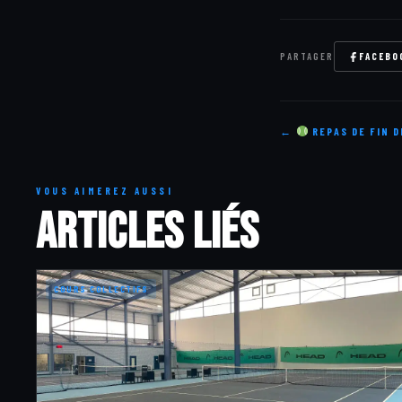
PARTAGER
FACEBO
←
REPAS DE FIN D
VOUS AIMEREZ AUSSI
Articles liés
COURS COLLECTIFS