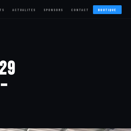
TS
ACTUALITES
SPONSORS
CONTACT
BOUTIQUE
 29
 –