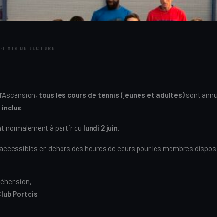
5
·
1 MIN DE LECTURE
 l’Ascension,
tous les cours de tennis (jeunes et adultes)
sont annu
 inclus
.
nt normalement à partir du
lundi 2 juin
.
 accessibles en dehors des heures de cours pour les membres dispos
réhension,
Club Portois