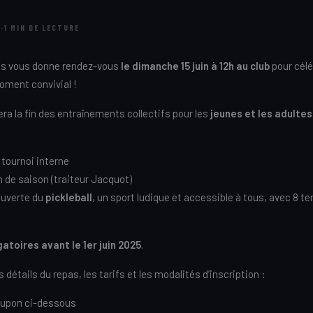
5
·
1 MIN DE LECTURE
ois vous donne rendez-vous
le dimanche 15 juin à 12h au club
pour céléb
oment convivial !
ra la fin des entraînements collectifs pour les
jeunes et les adultes
 tournoi interne
n de saison (traiteur Jacquot)
uverte du
pickleball
, un sport ludique et accessible à tous, avec 8 te
gatoires avant le 1er juin 2025
.
détails du repas, les tarifs et les modalités d’inscription :
oupon ci-dessous