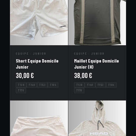
EQUIPE · JUNIOR
EQUIPE · JUNIOR
Short Equipe Domicile
Maillot Equipe Domicile
Junior
Junior (H)
30,00
€
38,00
€
T128
T140
T152
T164
T128
T140
T152
T164
T176
T176