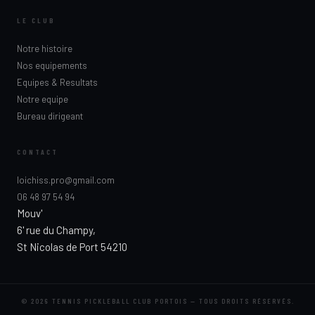
LE CLUB
Notre histoire
Nos equipements
Equipes & Resultats
Notre equipe
Bureau dirigeant
CONTACT
loichiss.pro@gmail.com
06 48 97 54 94
Mouv'
6' rue du Champy,
St Nicolas de Port 54210
© 2026 TENNIS PICKLEBALL CLUB PORTOIS — TOUS DROITS RÉSERVÉS.