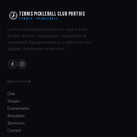
Tennis Pickleball Club Portois
TENNIS · PICKLEBALL
Le Tennis Pickleball Club Portois, situé à Saint-
Nicolas-de-Port, allie passion, compétition et
convivialité. Rejoignez-nous pour découvrir nos
équipes, événements et services !
NAVIGATION
Club
Stages
Evenements
Actualites
Sponsors
Contact