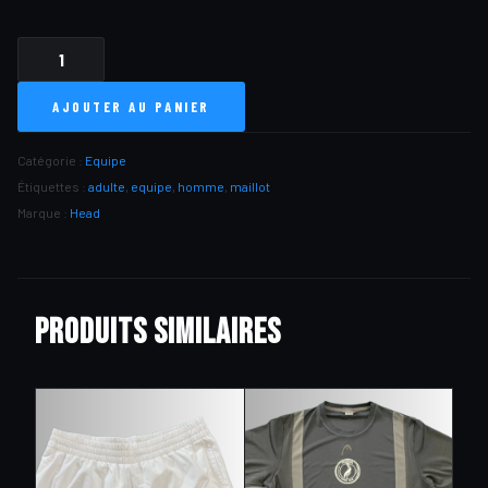
QUANTITÉ
DE
AJOUTER AU PANIER
MAILLOT
EQUIPE
DOMICILE
Catégorie :
Equipe
HOMME
Étiquettes :
adulte
,
equipe
,
homme
,
maillot
Marque :
Head
Produits similaires