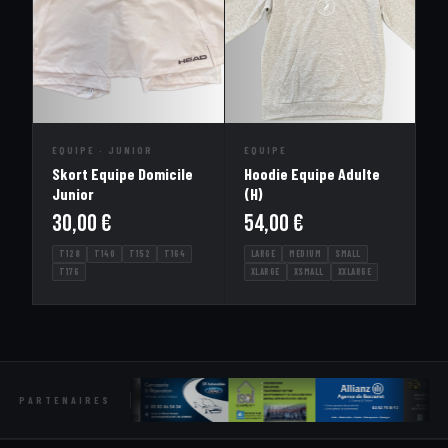
EQUIPE · JUNIOR
EQUIPE
Skort Equipe Domicile
Hoodie Equipe Adulte
Junior
(H)
30,00
€
54,00
€
T128
T140
T152
T164
LARGE
MEDIUM
SMALL
T176
XLARGE
XSMALL
XXLARGE
PARTENAIRES