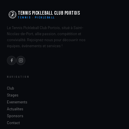
Tennis Pickleball Club Portois
TENNIS · PICKLEBALL
Le Tennis Pickleball Club Portois, situé à Saint-
Nicolas-de-Port, allie passion, compétition et
convivialité. Rejoignez-nous pour découvrir nos
équipes, événements et services !
NAVIGATION
Club
Stages
Evenements
Actualites
Sponsors
Contact