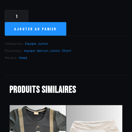
QUANTITÉ
DE
AJOUTER AU PANIER
SHORT
EQUIPE
DOMICILE
Catégories :
Equipe
,
Junior
JUNIOR
Étiquettes :
equipe
,
Garcon
,
Junior
,
Short
Marque :
Head
Produits similaires