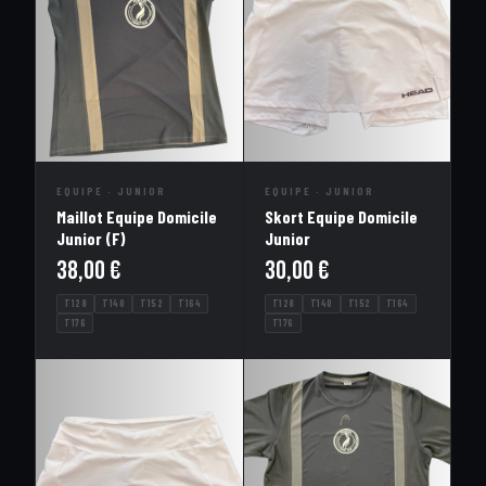
EQUIPE · JUNIOR
EQUIPE · JUNIOR
Maillot Equipe Domicile
Skort Equipe Domicile
Junior (F)
Junior
38,00
€
30,00
€
T128
T140
T152
T164
T128
T140
T152
T164
T176
T176