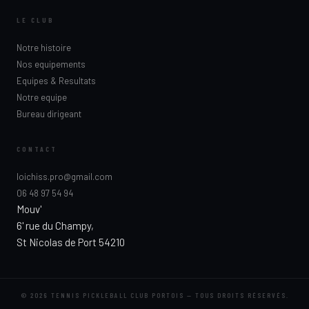
LE CLUB
Notre histoire
Nos equipements
Equipes & Resultats
Notre equipe
Bureau dirigeant
CONTACT
loichiss.pro@gmail.com
06 48 97 54 94
Mouv'
6' rue du Champy,
St Nicolas de Port 54210
© 2026 TENNIS PICKLEBALL CLUB PORTOIS — TOUS DROITS RÉSERVÉS.