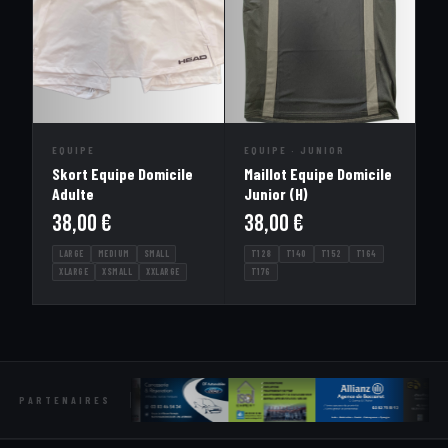
EQUIPE
EQUIPE · JUNIOR
Skort Equipe Domicile
Maillot Equipe Domicile
Adulte
Junior (H)
38,00
€
38,00
€
LARGE
MEDIUM
SMALL
T128
T140
T152
T164
XLARGE
XSMALL
XXLARGE
T176
PARTENAIRES