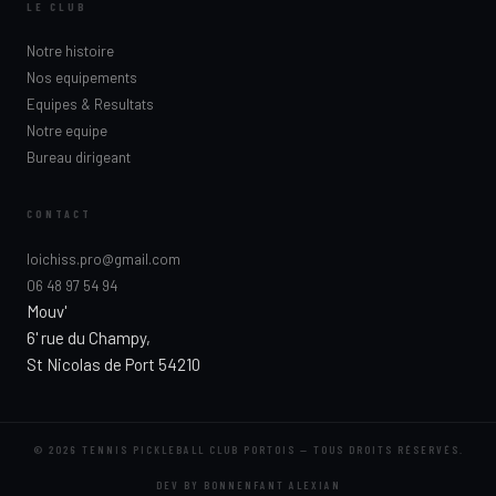
LE CLUB
Notre histoire
Nos equipements
Equipes & Resultats
Notre equipe
Bureau dirigeant
CONTACT
loichiss.pro@gmail.com
06 48 97 54 94
Mouv'
6' rue du Champy,
St Nicolas de Port 54210
© 2026 TENNIS PICKLEBALL CLUB PORTOIS — TOUS DROITS RÉSERVÉS.
DEV BY BONNENFANT ALEXIAN