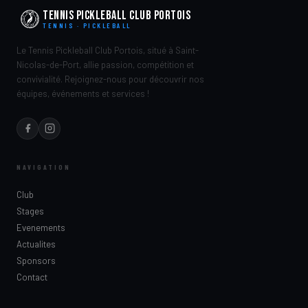
Tennis Pickleball Club Portois
TENNIS · PICKLEBALL
Le Tennis Pickleball Club Portois, situé à Saint-
Nicolas-de-Port, allie passion, compétition et
convivialité. Rejoignez-nous pour découvrir nos
équipes, événements et services !
NAVIGATION
Club
Stages
Evenements
Actualites
Sponsors
Contact