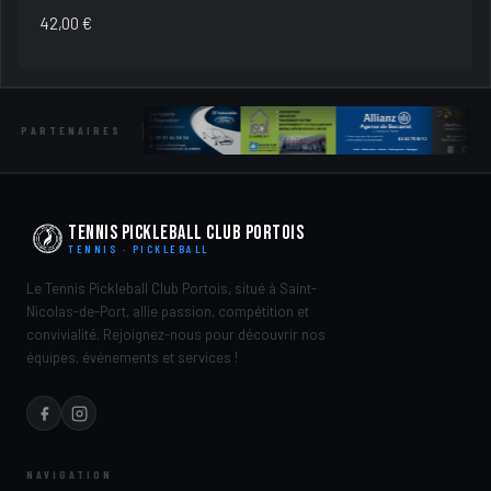
42,00
€
PARTENAIRES
Tennis Pickleball Club Portois
TENNIS · PICKLEBALL
Le Tennis Pickleball Club Portois, situé à Saint-
Nicolas-de-Port, allie passion, compétition et
convivialité. Rejoignez-nous pour découvrir nos
équipes, événements et services !
NAVIGATION