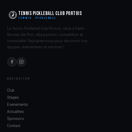
Tennis Pickleball Club Portois
TENNIS · PICKLEBALL
Le Tennis Pickleball Club Portois, situé à Saint-
Nicolas-de-Port, allie passion, compétition et
convivialité. Rejoignez-nous pour découvrir nos
équipes, événements et services !
NAVIGATION
Club
Stages
Evenements
Actualites
Sponsors
Contact