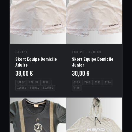
EQUIPE
EQUIPE · JUNIOR
Skort Equipe Domicile
Skort Equipe Domicile
Adulte
Junior
38,00
€
30,00
€
LARGE
MEDIUM
SMALL
T128
T140
T152
T164
XLARGE
XSMALL
XXLARGE
T176