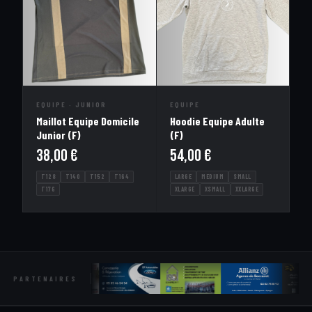
EQUIPE · JUNIOR
EQUIPE
Maillot Equipe Domicile
Hoodie Equipe Adulte
Junior (F)
(F)
38,00
€
54,00
€
T128
T140
T152
T164
LARGE
MEDIUM
SMALL
T176
XLARGE
XSMALL
XXLARGE
PARTENAIRES