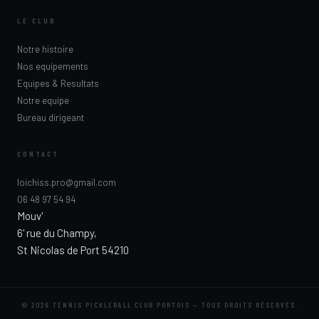
LE CLUB
Notre histoire
Nos equipements
Equipes & Resultats
Notre equipe
Bureau dirigeant
CONTACT
loichiss.pro@gmail.com
06 48 97 54 94
Mouv'
6' rue du Champy,
St Nicolas de Port 54210
© 2026 TENNIS PICKLEBALL CLUB PORTOIS — TOUS DROITS RÉSERVÉS.