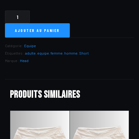
QUANTITÉ
DE
AJOUTER AU PANIER
SHORT
EQUIPE
DOMICILE
Catégorie :
Equipe
ADULTE
Étiquettes :
adulte
,
equipe
,
femme
,
homme
,
Short
Marque :
Head
Produits similaires