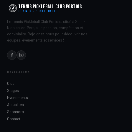
Tennis Pickleball Club Portois
TENNIS · PICKLEBALL
Le Tennis Pickleball Club Portois, situé à Saint-
Nicolas-de-Port, allie passion, compétition et
convivialité. Rejoignez-nous pour découvrir nos
équipes, événements et services !
NAVIGATION
Club
Stages
Evenements
Actualites
Sponsors
Contact