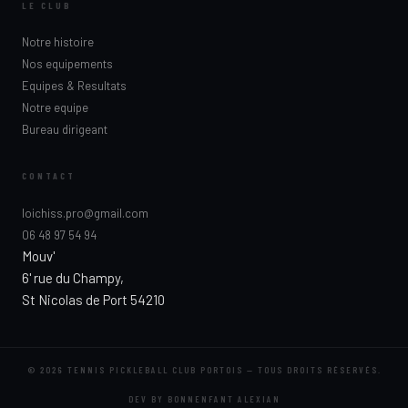
LE CLUB
Notre histoire
Nos equipements
Equipes & Resultats
Notre equipe
Bureau dirigeant
CONTACT
loichiss.pro@gmail.com
06 48 97 54 94
Mouv'
6' rue du Champy,
St Nicolas de Port 54210
© 2026 TENNIS PICKLEBALL CLUB PORTOIS — TOUS DROITS RÉSERVÉS.
DEV BY BONNENFANT ALEXIAN